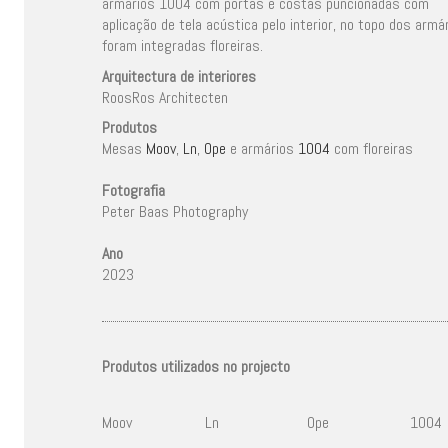
armários 1004 com portas e costas puncionadas com
aplicação de tela acústica pelo interior, no topo dos armá
foram integradas floreiras.
Arquitectura de interiores
RoosRos Architecten
Produtos
Mesas
Moov
,
Ln
,
Ope
e armários
1004
com floreiras
Fotografia
Peter Baas Photography
Ano
2023
Produtos utilizados no projecto
Moov
Ln
Ope
1004