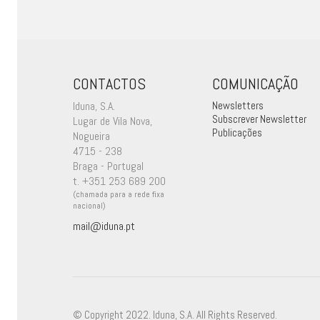
CONTACTOS
COMUNICAÇÃO
Iduna, S.A.
Newsletters
Subscrever Newsletter
Lugar de Vila Nova,
Publicações
Nogueira
4715 - 238
Braga - Portugal
t. +351 253 689 200
(chamada para a rede fixa
nacional)
mail@iduna.pt
© Copyright 2022. Iduna, S.A. All Rights Reserved.