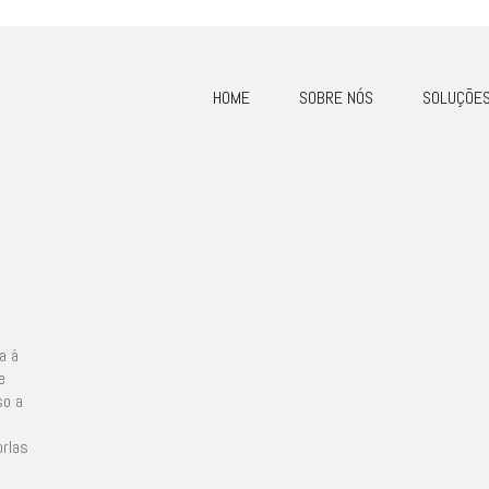
HOME
SOBRE NÓS
SOLUÇÕE
a à
e
so a
s
rlas