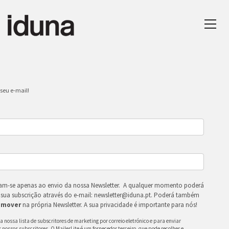
seu e-mail!
nam-se apenas ao envio da nossa Newsletter. A qualquer momento poderá
 a sua subscrição através do e-mail: newsletter@iduna.pt. Poderá também
emover
na própria Newsletter. A sua privacidade é importante para nós!
 a nossa lista de subscritores de marketing por correio eletrónico e para enviar
 nossos subscritores. O MailerLite é um fornecedor terceiro, que pode recolher e