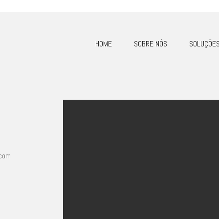
HOME
SOBRE NÓS
SOLUÇÕE
m
 com
m