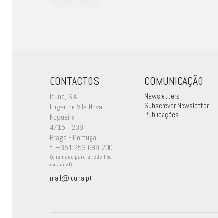
CONTACTOS
COMUNICAÇÃO
Iduna, S.A.
Newsletters
Subscrever Newsletter
Lugar de Vila Nova,
Publicações
Nogueira
4715 - 238
Braga - Portugal
t. +351 253 689 200
(chamada para a rede fixa
nacional)
mail@iduna.pt