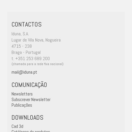
CONTACTOS
Iduna, S.A.
Lugar de Vila Nova, Nogueira
4715 - 238
Braga - Portugal
t. +351 253 689 200
(chamada para a rede fixa nacional)
mail@iduna.pt
COMUNICAÇÃO
Newsletters
Subscrever Newsletter
Publicações
DOWNLOADS
Cad 3d
Catálogos de produtos