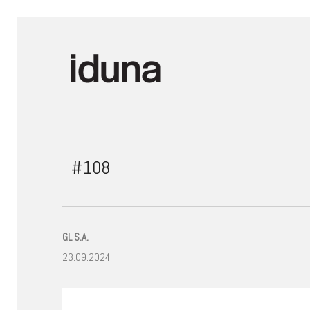
#108
GL S.A.
23.09.2024