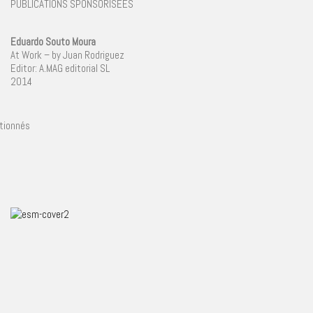
PUBLICATIONS SPONSORISÉES
Eduardo Souto Moura
At Work – by Juan Rodriguez
Editor: A.MAG editorial SL
2014
ctionnés